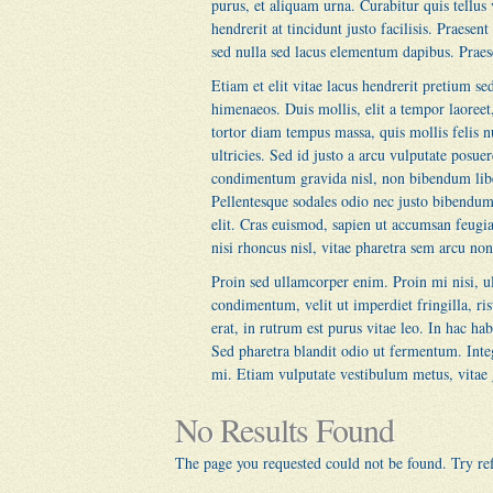
purus, et aliquam urna. Curabitur quis tellus 
hendrerit at tincidunt justo facilisis. Praese
sed nulla sed lacus elementum dapibus. Praese
Etiam et elit vitae lacus hendrerit pretium se
himenaeos. Duis mollis, elit a tempor laoreet
tortor diam tempus massa, quis mollis felis 
ultricies. Sed id justo a arcu vulputate posue
condimentum gravida nisl, non bibendum libero
Pellentesque sodales odio nec justo bibendum 
elit. Cras euismod, sapien ut accumsan feugi
nisi rhoncus nisl, vitae pharetra sem arcu non
Proin sed ullamcorper enim. Proin mi nisi, ul
condimentum, velit ut imperdiet fringilla, ris
erat, in rutrum est purus vitae leo. In hac h
Sed pharetra blandit odio ut fermentum. Integ
mi. Etiam vulputate vestibulum metus, vitae g
No Results Found
The page you requested could not be found. Try refi