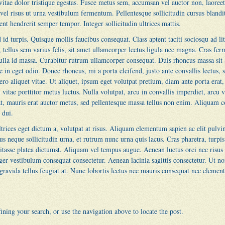
vitae dolor tristique egestas. Fusce metus sem, accumsan vel auctor non, laoreet 
nt vel risus ut urna vestibulum fermentum. Pellentesque sollicitudin cursus bland
nt hendrerit semper tempor. Integer sollicitudin ultrices mattis.
d id turpis. Quisque mollis faucibus consequat. Class aptent taciti sociosqu ad li
, tellus sem varius felis, sit amet ullamcorper lectus ligula nec magna. Cras fer
nulla id massa. Curabitur rutrum ullamcorper consequat. Duis rhoncus massa sit
re in eget odio. Donec rhoncus, mi a porta eleifend, justo ante convallis lectus, 
 aliquet vitae. Ut aliquet, ipsum eget volutpat pretium, diam ante porta erat, i
vitae porttitor metus luctus. Nulla volutpat, arcu in convallis imperdiet, arcu 
at, mauris erat auctor metus, sed pellentesque massa tellus non enim. Aliquam 
 dui.
trices eget dictum a, volutpat at risus. Aliquam elementum sapien ac elit pulv
us neque sollicitudin urna, et rutrum nunc urna quis lacus. Cras pharetra, turpis 
abitasse platea dictumst. Aliquam vel tempus augue. Aenean luctus orci nec risus
er vestibulum consequat consectetur. Aenean lacinia sagittis consectetur. Ut no
ravida tellus feugiat at. Nunc lobortis lectus nec mauris consequat nec element
ning your search, or use the navigation above to locate the post.