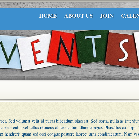
HOME
ABOUT US
JOIN
CALE
r. Sed volutpat velit id purus bibendum placerat. Sed porta, nulla ac interdum
corper enim vel tellus rhoncus et fermentum diam congue. Phasellus eu turpis
tiam hendrerit quam sed orci congue posuere laoreet urna condimentum. Nam v