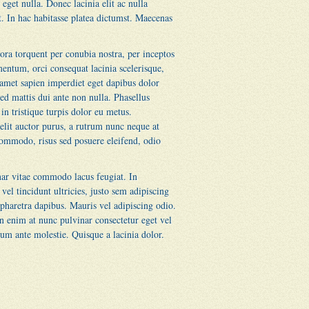
eget nulla. Donec lacinia elit ac nulla
it. In hac habitasse platea dictumst. Maecenas
tora torquent per conubia nostra, per inceptos
mentum, orci consequat lacinia scelerisque,
 amet sapien imperdiet eget dapibus dolor
sed mattis dui ante non nulla. Phasellus
n tristique turpis dolor eu metus.
velit auctor purus, a rutrum nunc neque at
commodo, risus sed posuere eleifend, odio
inar vitae commodo lacus feugiat. In
vel tincidunt ultricies, justo sem adipiscing
 pharetra dapibus. Mauris vel adipiscing odio.
n enim at nunc pulvinar consectetur eget vel
um ante molestie. Quisque a lacinia dolor.