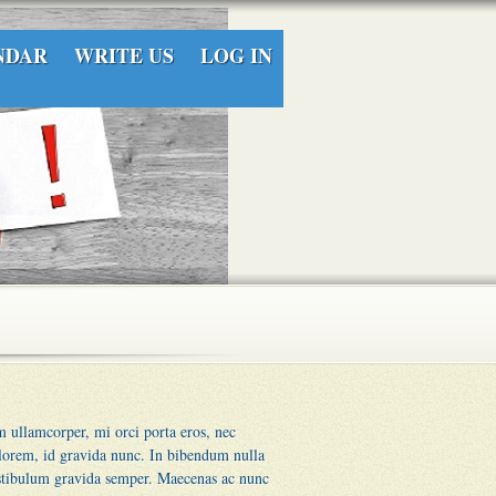
NDAR
WRITE US
LOG IN
 ullamcorper, mi orci porta eros, nec
 lorem, id gravida nunc.
In bibendum nulla
estibulum gravida semper. Maecenas ac nunc